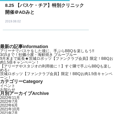
8.25 【バスケ・チア】特別クリニック
開催＠ADみと
2019.08.02
最新の記事
information
アリーナでバスケをした後に、手ぶらBBQを楽しもう!!
3/15まで！牡蠣小屋・海鮮焼き ブルーブルー
9月末まで延長★茨城ロボッツ【ファンクラブ会員】限定！BBQお
肉1.5倍キャンペーン！
【アリーナやスタジオの利用後に！】すぐ隣で手ぶらBBQも楽し
める♪
茨城ロボッツ【ファンクラブ会員】限定！BBQお肉1.5倍キャンペ
ーン！
カテゴリー
Category
イベント
お知らせ
月別アーカイブ
Archive
2022年11月
2022年7月
2022年6月
2021年10月
2021年7月