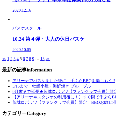
2020.12.16
バスケスクール
10.24 第４弾・大人の休日バスケ
2020.10.05
≪
1
2
3
4
5
6
7
8
9
…
13
≫
最新の記事
information
アリーナでバスケをした後に、手ぶらBBQを楽しもう!!
3/15まで！牡蠣小屋・海鮮焼き ブルーブルー
9月末まで延長★茨城ロボッツ【ファンクラブ会員】限定
【アリーナやスタジオの利用後に！】すぐ隣で手ぶらBB
茨城ロボッツ【ファンクラブ会員】限定！BBQお肉1.5
カテゴリー
Category