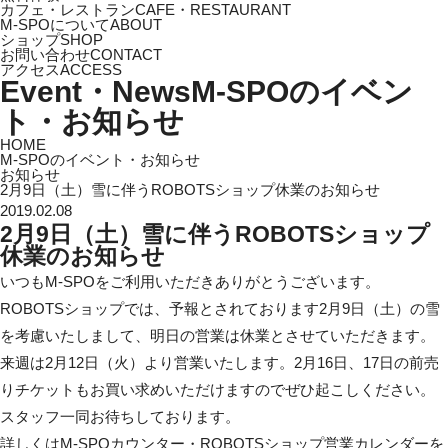
カフェ・レストラン
CAFE・RESTAURANT
M-SPOについて
ABOUT
ショップ
SHOP
お問い合わせ
CONTACT
アクセス
ACCESS
Event・News
M-SPOのイベン
ト・お知らせ
HOME
M-SPOのイベント・お知らせ
お知らせ
2月9日（土）雪に伴うROBOTSショップ休業のお知らせ
2019.02.08
2月9日（土）雪に伴うROBOTSショップ
休業のお知らせ
いつもM-SPOをご利用いただきありがとうございます。
ROBOTSショップでは、予報とされております2月9日（土）の雪
を考慮いたしまして、明日の営業は休業とさせていただきます。
来週は2月12日（火）より営業いたします。2月16日、17日の前売
りチケットもお買い求めいただけますのでぜひ起こしください。
スタッフ一同お待ちしております。
詳しくは
M-SPOカウンター・ROBOTSショップ営業カレンダー
を