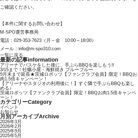
ご確認ください。
【本件に関するお問い合わせ】
M-SPO運営事務局
電話：029-353-7623（月～金 10:00～18:00）
メール：info@m-spo310.com
一覧に戻る
最新の記事
information
アリーナでバスケをした後に、手ぶらBBQを楽しもう!!
3/15まで！牡蠣小屋・海鮮焼き ブルーブルー
9月末まで延長★茨城ロボッツ【ファンクラブ会員】限定！BBQお
肉1.5倍キャンペーン！
【アリーナやスタジオの利用後に！】すぐ隣で手ぶらBBQも楽し
める♪
茨城ロボッツ【ファンクラブ会員】限定！BBQお肉1.5倍キャンペ
ーン！
カテゴリー
Category
イベント
お知らせ
月別アーカイブ
Archive
2026年3月
2026年2月
2025年9月
2025年5月