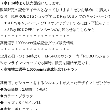
（水）14時
より販売開始いたします。
数量限定の記念アイテムとなっております！ぜひお早めにご購入
なお、現在ROBOTSショップでは＆Pay 50％オフのキャンペ
▼＆Payキャンペーンで50％オフでゲットするには？下記をチ
＞
&Pay 50％OFFキャンペーンのお知らせはこちらから
＊＊＊＊＊＊＊＊＊＊＊＊＊＊＊＊＊＊＊
髙橋選手 1000points達成記念グッズ販売情報
＊＊＊＊＊＊＊＊＊＊＊＊＊＊＊＊＊＊＊
12月26日（水）14時より、M-SPOカウンター内「ROBOTSシ
※オンラインショップでも同時に販売を開始予定です。
＜髙橋祐二選手 1,000points達成記念Tシャツ＞
髙橋選手がシュートをするシルエットが入ったデザイン！ぜひゲ
◆販売価格：2,600円（税込）
◆カラー：ブラック
◆サイズ：S／M／L／LL
◆素材：ポリエステル