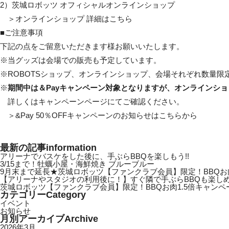
2）茨城ロボッツ オフィシャルオンラインショップ
＞オンラインショップ
詳細はこちら
■ご注意事項
下記の点をご留意いただきます様お願いいたします。
※当グッズは会場での販売も予定しています。
※ROBOTSショップ、オンラインショップ、会場それぞれ数量限
※
期間中は＆Payキャンペーン対象となりますが、オンラインシ
詳しくはキャンペーンページにてご確認ください。
＞
&Pay 50％OFFキャンペーンのお知らせはこちらから
最新の記事
information
アリーナでバスケをした後に、手ぶらBBQを楽しもう!!
3/15まで！牡蠣小屋・海鮮焼き ブルーブルー
9月末まで延長★茨城ロボッツ【ファンクラブ会員】限定！BBQお肉
【アリーナやスタジオの利用後に！】すぐ隣で手ぶらBBQも楽しめ
茨城ロボッツ【ファンクラブ会員】限定！BBQお肉1.5倍キャンペ
カテゴリー
Category
イベント
お知らせ
月別アーカイブ
Archive
2026年3月