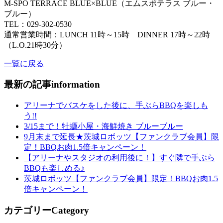
M-SPO TERRACE BLUE×BLUE（エムスポテラス ブルー・
ブルー）
TEL：029-302-0530
通常営業時間：LUNCH 11時～15時 DINNER 17時～22時
（L.O.21時30分）
一覧に戻る
最新の記事
information
アリーナでバスケをした後に、手ぶらBBQを楽しも
う!!
3/15まで！牡蠣小屋・海鮮焼き ブルーブルー
9月末まで延長★茨城ロボッツ【ファンクラブ会員】限
定！BBQお肉1.5倍キャンペーン！
【アリーナやスタジオの利用後に！】すぐ隣で手ぶら
BBQも楽しめる♪
茨城ロボッツ【ファンクラブ会員】限定！BBQお肉1.5
倍キャンペーン！
カテゴリー
Category