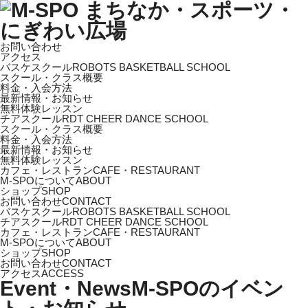
お問い合わせ
アクセス
バスケスクール
ROBOTS BASKETBALL SCHOOL
スクール・クラス概要
料金・入会方法
最新情報・お知らせ
無料体験レッスン
チアスクール
RDT CHEER DANCE SCHOOL
スクール・クラス概要
料金・入会方法
最新情報・お知らせ
無料体験レッスン
カフェ・レストラン
CAFE・RESTAURANT
M-SPOについて
ABOUT
ショップ
SHOP
お問い合わせ
CONTACT
バスケスクール
ROBOTS BASKETBALL SCHOOL
チアスクール
RDT CHEER DANCE SCHOOL
カフェ・レストラン
CAFE・RESTAURANT
M-SPOについて
ABOUT
ショップ
SHOP
お問い合わせ
CONTACT
アクセス
ACCESS
Event・News
M-SPOのイベン