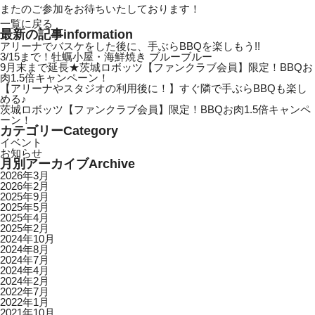
またのご参加をお待ちいたしております！
一覧に戻る
最新の記事
information
アリーナでバスケをした後に、手ぶらBBQを楽しもう!!
3/15まで！牡蠣小屋・海鮮焼き ブルーブルー
9月末まで延長★茨城ロボッツ【ファンクラブ会員】限定！BBQお
肉1.5倍キャンペーン！
【アリーナやスタジオの利用後に！】すぐ隣で手ぶらBBQも楽し
める♪
茨城ロボッツ【ファンクラブ会員】限定！BBQお肉1.5倍キャンペ
ーン！
カテゴリー
Category
イベント
お知らせ
月別アーカイブ
Archive
2026年3月
2026年2月
2025年9月
2025年5月
2025年4月
2025年2月
2024年10月
2024年8月
2024年7月
2024年4月
2024年2月
2022年7月
2022年1月
2021年10月