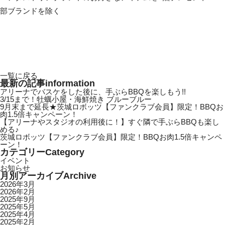
部ブランドを除く
一覧に戻る
最新の記事
information
アリーナでバスケをした後に、手ぶらBBQを楽しもう!!
3/15まで！牡蠣小屋・海鮮焼き ブルーブルー
9月末まで延長★茨城ロボッツ【ファンクラブ会員】限定！BBQお
肉1.5倍キャンペーン！
【アリーナやスタジオの利用後に！】すぐ隣で手ぶらBBQも楽し
める♪
茨城ロボッツ【ファンクラブ会員】限定！BBQお肉1.5倍キャンペ
ーン！
カテゴリー
Category
イベント
お知らせ
月別アーカイブ
Archive
2026年3月
2026年2月
2025年9月
2025年5月
2025年4月
2025年2月